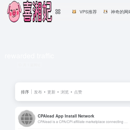
VPS推荐
神奇的网
rewarded traffic
共 1 篇网址
排序
发布
更新
浏览
点赞
CPAlead App Install Network
CPAlead is a CPA/CPI affiliate marketplace connecting advertisers and publishers. Publishers monetize via offerwalls and content lockers with daily payouts, while advertisers run self-serve campaigns to drive mobile app installs and leads.