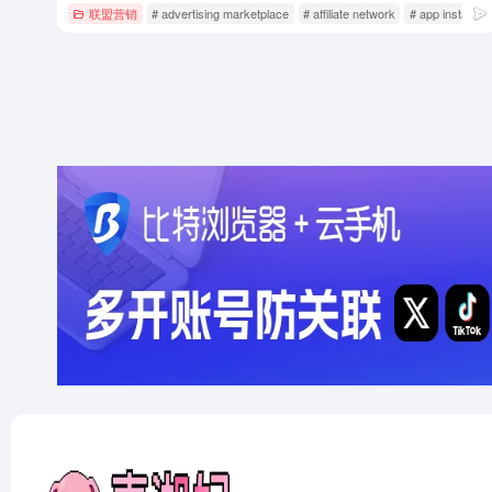
联盟营销
# advertising marketplace
# affiliate network
# app install c