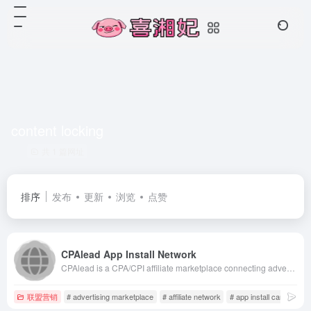
content locking
共 1 篇网址
排序
发布
更新
浏览
点赞
CPAlead App Install Network
CPAlead is a CPA/CPI affiliate marketplace connecting advertisers and publishers. Publishers monetize via offerwalls and content lockers with daily payouts, while advertisers run self-serve campaigns to drive mobile app installs and leads.
联盟营销
# advertising marketplace
# affiliate network
# app install campaigns