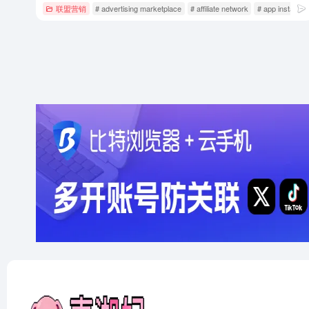
联盟营销
# advertising marketplace
# affiliate network
# app install c