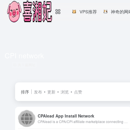
VPS推荐
神奇的网
CPI network
共 1 篇网址
排序
发布
更新
浏览
点赞
CPAlead App Install Network
CPAlead is a CPA/CPI affiliate marketplace connecting advertisers and publishers. Publishers monetize via offerwalls and content lockers with daily payouts, while advertisers run self-serve campaigns to drive mobile app installs and leads.