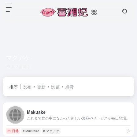
マクアケ
共 2 篇网址
排序
发布
更新
浏览
点赞
Makuake
これまで世の中になかった新しい製品やサービスが毎日登場！作り手や担い手の想いを知り、応援の気持ちを込めた購入体験ができるサービスです。
日韩
# Makuake
# マクアケ