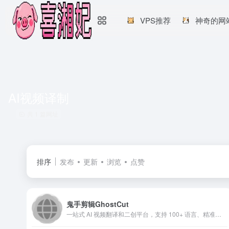
VPS推荐
神奇的网
AI视频译制
共 1 篇网址
排序
发布
更新
浏览
点赞
鬼手剪辑GhostCut
一站式 AI 视频翻译和二创平台，支持 100+ 语言、精准字幕提取、免费大模型翻译、AI克隆配音及无痕文字擦除，支持短剧混剪解说去重。用鬼手剪辑轻松走向全球，立即免费试用！