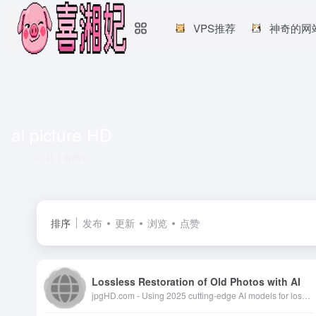
VPS推荐
神奇的网
ai picture HD
共 1 篇网址
排序
发布
更新
浏览
点赞
Lossless Restoration of Old Photos with AI
jpgHD.com - Using 2025 cutting-edge AI models for lossless restoration of old photos (supports old, scratched photo restoration, colorization, and Magic Photo)