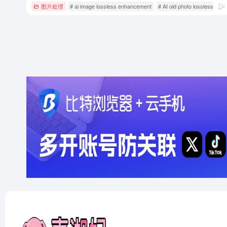
图片处理
# ai image lossless enhancement
# AI old photo lossless resto