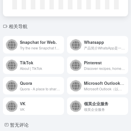
相关导航
Snapchat for Web.
Whatsapp
Try the new Snapchat for Web on your computer to chat, call friends, use Lenses, and more
产品简介WhatsApp是一款全球领先的跨平台即时通讯应用程...
TikTok
Pinterest
About | TikTok
Discover recipes, home ideas, style inspiration and other ideas to try." data-app="true" name="description
Quora
Microsoft Outlook（以前称为 Hotmail）：免费的电子邮件和日历 | Microsoft 365
Quora - A place to share knowledge and better understand the world
Microsoft Outlook（以前称为 Hotmail）：免费的电子邮件和日历 | Microsoft 365
VK
领英企业服务
VK
领英企业服务
暂无评论