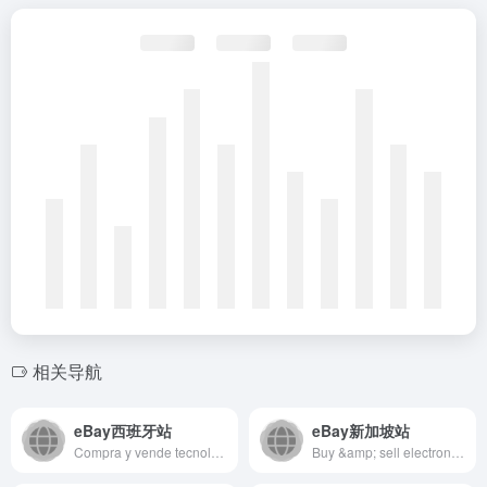
相关导航
eBay西班牙站
eBay新加坡站
Compra y vende tecnología, informática, motor, coleccionismo, ropa, artículos para bebés, etc... Tiendas y particulares. Nuevo y Segunda mano. El mayor centro de compra y venta en Internet.
Buy &amp; sell electronics, cars, clothes, collectibles &amp; more on eBay, the world&apos;s online marketplace. Top brands, low prices &amp; free shipping on many items.