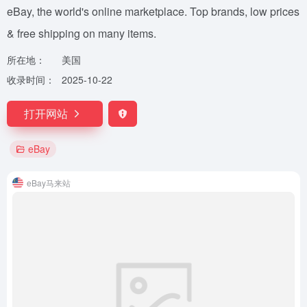
eBay, the world's online marketplace. Top brands, low prices
& free shipping on many items.
所在地：
美国
收录时间：
2025-10-22
打开网站
eBay
eBay马来站