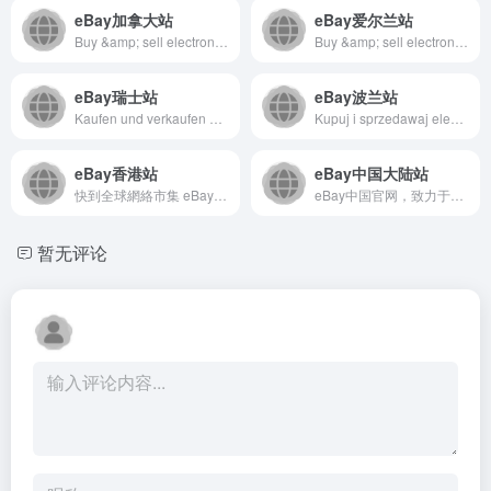
eBay加拿大站
eBay爱尔兰站
Buy &amp; sell electronics, cars, clothes, collectibles &amp; more on eBay, the world&apos;s online marketplace. Top brands, low prices &amp; free shipping on many items.
Buy &amp; sell electronics, cars, clothes, collectibles &amp; more on eBay, the world&apos;s online marketplace. Top brands, low prices &amp; free shipping on many items.
eBay瑞士站
eBay波兰站
Kaufen und verkaufen Sie Elektronikartikel, Autos, Kleidung, Mode, Sammlerstücke, Sportartikel, Digitalkameras, Babyartikel, Gutscheine und vieles mehr bei eBay, dem weltweiten Online-Marktplatz.
Kupuj i sprzedawaj elektronikę, samochody, odzież, przedmioty kolekcjonerskie, artykuły sportowe, aparaty cyfrowe, artykuły dla dzieci i inne przedmioty na eBay — ogólnoświatowym rynku online
eBay香港站
eBay中国大陆站
快到全球網絡市集 eBay 享受買賣樂趣，從電子產品、汽車、時尚服飾、收藏品、運動用品、數碼相機、嬰兒用品、以至優惠券等，應有盡有
eBay中国官网，致力于推动中国跨境交易电子商务的发展，向中国的小企业和个人用户推广并介绍在eBay 全球平台上直接面向海外进行销售的方法。
暂无评论