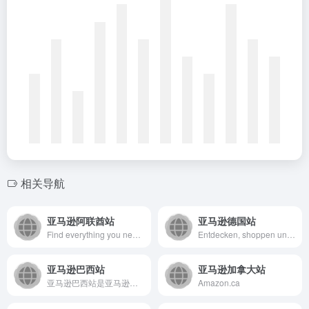
相关导航
亚马逊阿联酋站
亚马逊德国站
Find everything you need on Amazon. Low Prices, Fast Shipping &amp; Easy Returns on millions of items in Dubai, Abu Dhabi, UAE. Try Prime for FREE and enjoy unlimited fast and FREE delivery. Shop now and explore the largest selection of everyday essentials, groceries, fashion, beauty, electronics and more.
Entdecken, shoppen und einkaufen bei Amazon.de: Günstige Preise für Elektronik &amp; Foto, Filme, Musik, Bücher, Games, Spielzeug, Sportartikel, Drogerie &amp; mehr bei Amazon.de
亚马逊巴西站
亚马逊加拿大站
亚马逊巴西站是亚马逊公司面向巴西市场设立的综合性电子商务平台...
Amazon.ca