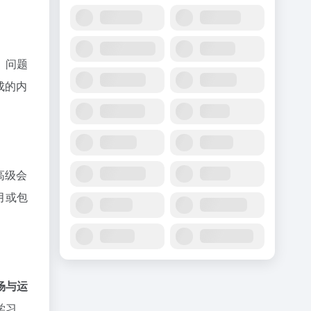
、问题
成的内
高级会
月或包
场与运
学习。