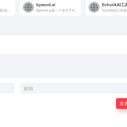
byword.ai
EchotikAI
产品简介DALL·E 2 是OpenAI推出的人工智能图像生...
Byword.ai是一个专注于AI内容生成的SaaS平台，旨...
发