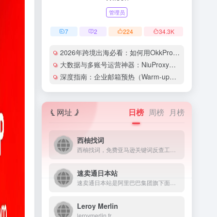
管理员
7
2
224
34.3
K
2026年跨境出海必看：如何用OkkProxy彻底解决网络延迟与IP被封难题？
大数据与多账号运营神器：NiuProxy助力跨境工作室业务高效爆单！
深度指南：企业邮箱预热（Warm-up）的详细技巧与实操策略（含配图）
网址
日榜
周榜
月榜
西柚找词
西柚找词，免费亚马逊关键词反查工具，快速找出ASIN出单词。通过反查竞品出单词，帮您找到适合投放的关键词。同时针对关键词进行流量预估，针对流量进行精细化运营。
速卖通日本站
速卖通日本站是阿里巴巴集团旗下面向日本市场的B2C跨境电商平...
Leroy Merlin
leroymerlin.fr