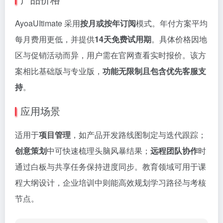
AyoaUItimate 采用
按月或按年订阅
模式。年付方案平均
每月费用更低，并提供
14天免费试用期
。具体价格因地
区与促销活动而异，用户需在官网查看实时报价。该方
案相比基础版与专业版，
功能无限制且包含优先客服支
持
。
应用场景
适用于
项目管理
，如产品开发路线图制定与迭代跟踪；
创意策划
中可快速梳理头脑风暴结果；
远程团队协作
时
通过白板与共享任务保持进度同步。教育领域可用于课
程大纲设计，企业培训中则能高效规划学习路径与考核
节点。