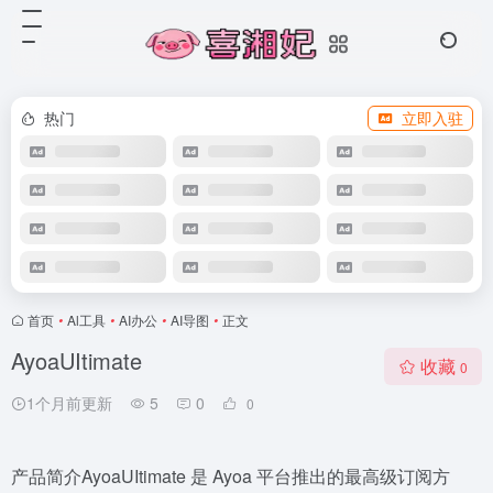
热门
立即入驻
首页
•
Al工具
•
AI办公
•
AI导图
•
正文
AyoaUItimate
收藏
0
1个月前更新
5
0
0
产品简介AyoaUItimate 是 Ayoa 平台推出的最高级订阅方