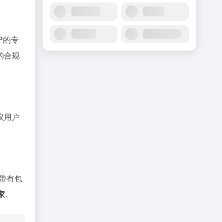
P的专
的合规
议用户
带有包
家
。