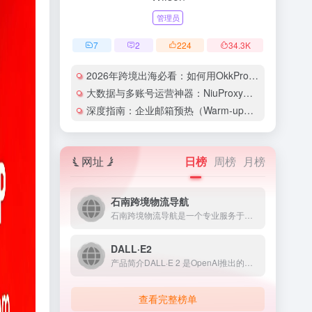
管理员
7
2
224
34.3
K
2026年跨境出海必看：如何用OkkProxy彻底解决网络延迟与IP被封难题？
大数据与多账号运营神器：NiuProxy助力跨境工作室业务高效爆单！
深度指南：企业邮箱预热（Warm-up）的详细技巧与实操策略（含配图）
网址
日榜
周榜
月榜
石南跨境物流导航
石南跨境物流导航是一个专业服务于跨境电商领域的在线工具平台...
DALL·E2
产品简介DALL·E 2 是OpenAI推出的人工智能图像生...
查看完整榜单