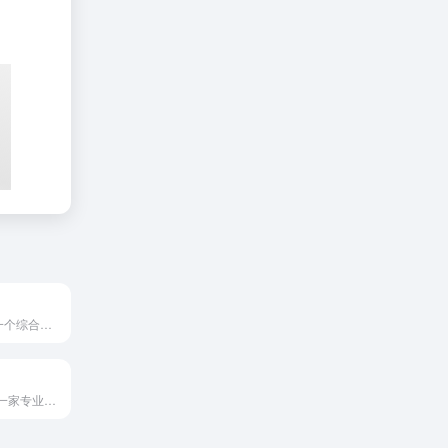
TradeMarkia是一个综合性在线商标服务平台，为企业和...
亚易知识产权是一家专业的线上知识产权服务平台，致力于为企业与...