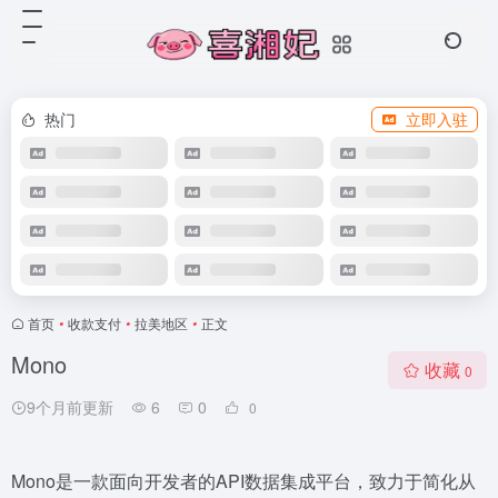
热门
立即入驻
首页
•
收款支付
•
拉美地区
•
正文
Mono
收藏
0
9个月前更新
6
0
0
Mono是一款面向开发者的API数据集成平台，致力于简化从