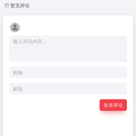
暂无评论
发表评论