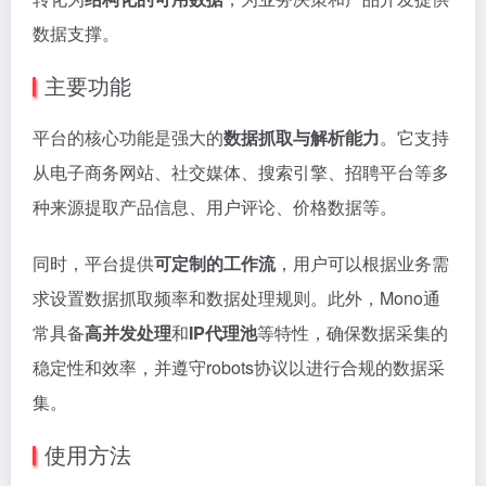
数据支撑。
主要功能
平台的核心功能是强大的
数据抓取与解析能力
。它支持
从电子商务网站、社交媒体、搜索引擎、招聘平台等多
种来源提取产品信息、用户评论、价格数据等。
同时，平台提供
可定制的工作流
，用户可以根据业务需
求设置数据抓取频率和数据处理规则。此外，Mono通
常具备
高并发处理
和
IP代理池
等特性，确保数据采集的
稳定性和效率，并遵守robots协议以进行合规的数据采
集。
使用方法