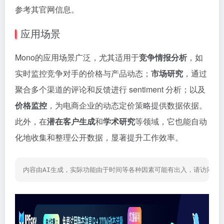
参考其官网信息。
应用场景
Mono的应用场景广泛，尤其适用于
竞争情报分析
，如
实时监控竞争对手的价格与产品动态；
市场研究
，通过
聚合多个渠道的评论和反馈进行 sentiment 分析；以及
价格监控
，为电商企业的动态定价策略提供数据依据。
此外，在
潜在客户生成
和
学术研究
等领域，它也能自动
化地收集和整理公开数据，显著提升工作效率。
内容由AI生成，实际功能由于时间等各种因素可能有出入，请访问网