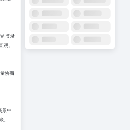
行的登录
直观。
务量协商
场景中
账。