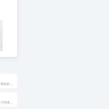
Zepto是澳大利亚领先的即时杂货配送服务平台，致力于通过高...
WPay是一个专注于跨境电商与全球贸易领域的数字支付平台，致...