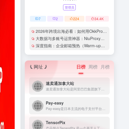
管理员
7
2
224
34.4
K
2026年跨境出海必看：如何用OkkProxy彻底解决网络延迟与IP被封难题？
大数据与多账号运营神器：NiuProxy助力跨境工作室业务高效爆单！
深度指南：企业邮箱预热（Warm-up）的详细技巧与实操策略（含配图）
网址
日榜
周榜
月榜
速卖通加拿大站
速卖通加拿大站是阿里巴巴集团旗下面向加拿大消费者的B2C跨境...
Pay-easy
Pay-easy是日本主流的电子支付平台之一，为个人和企业用...
TensorPix
产品简介TensorPix 是一个基于人工智能技术的在线视频...