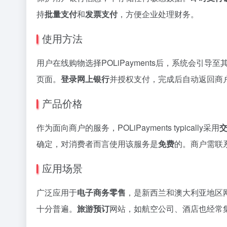
持
批量支付
和
发票支付
，方便企业处理财务。
使用方法
用户在线购物选择POLiPayments后，系统会引导
页面。
登录网上银行
并授权支付，完成后自动返回商户
产品价格
作为面向商户的服务，POLiPayments typically采用
确定，对消费者而言使用该服务是
免费
的。商户需联
应用场景
广泛应用于
电子商务零售
，是新西兰和澳大利亚地区
十分普遍。
旅游预订
网站，如航空公司、酒店也经常集