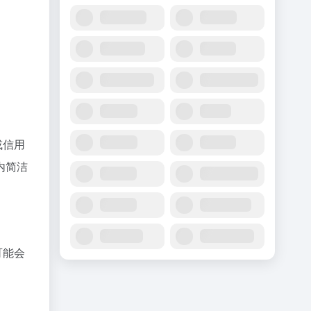
或信用
内简洁
可能会