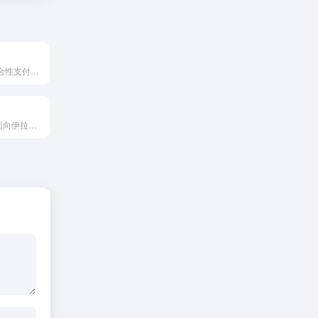
PayBy是一个综合性支付服务平台，致力于为个人和企业用户提...
FastPay是一个面向伊拉克市场的专业在线支付平台，致力于...