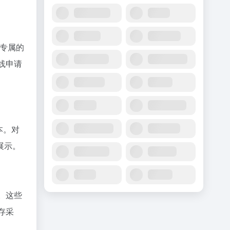
专属的
线申请
本。对
展示。
。这些
存采