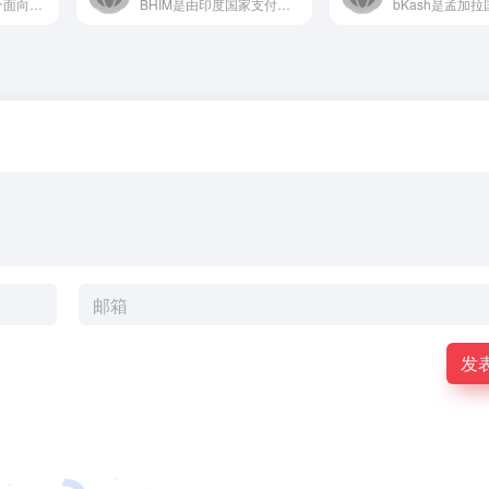
塔塔印度支付是一个面向印度市场的综合性数字支付平台，致力于为...
BHIM是由印度国家支付公司开发的统一支付接口移动应用，旨在...
发