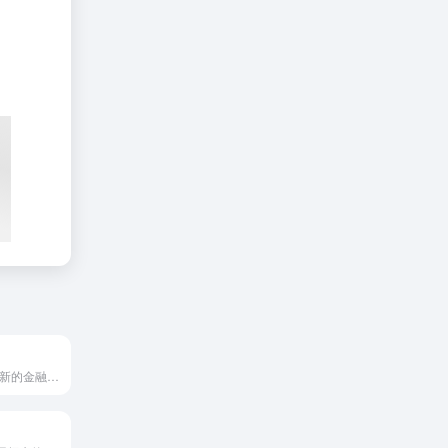
PostPe是一款创新的金融科技应用，通过其平台为用户与商家...