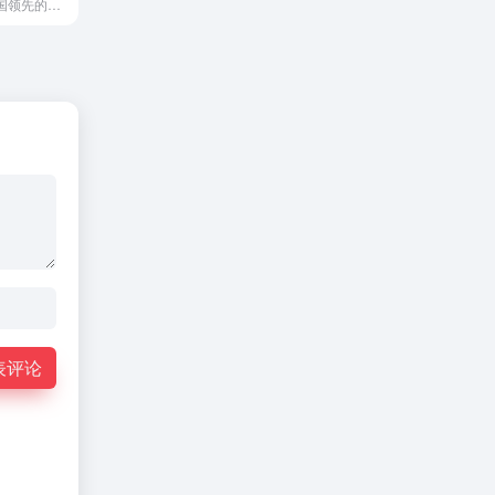
bKash是孟加拉国领先的移动金融服务商，通过手机为用户提供...
表评论