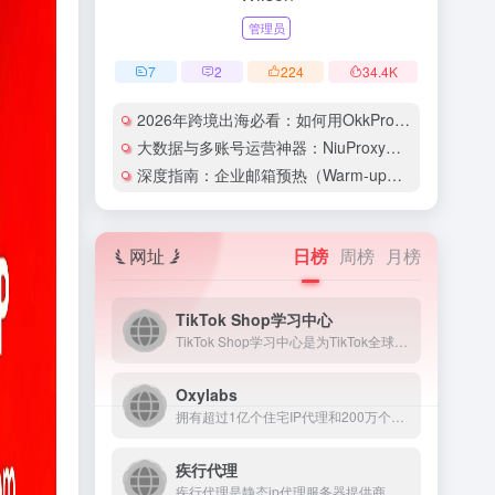
管理员
7
2
224
34.4
K
2026年跨境出海必看：如何用OkkProxy彻底解决网络延迟与IP被封难题？
大数据与多账号运营神器：NiuProxy助力跨境工作室业务高效爆单！
深度指南：企业邮箱预热（Warm-up）的详细技巧与实操策略（含配图）
网址
日榜
周榜
月榜
TikTok Shop学习中心
TikTok Shop学习中心是为TikTok全球商家打造的...
Oxylabs
拥有超过1亿个住宅IP代理和200万个数据中心IP代理的最佳稳定代理IP服务提供商！即刻浏览最佳代理站点，大规模网络信息抓取从未如此简单！
疾行代理
疾行代理是静态ip代理服务器提供商，拥有全国城市高匿名静态ip，随机拨号一键更换，支持PC、iOS、安卓，高效稳定免费试用，自动换iP代理软件首选疾行代理