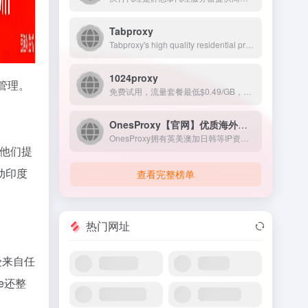
Tabproxy
Tabproxy's high quality residential proxies ensure your online privacy &amp; anonymity! With 200M+ real IP addresses. Best proxy service supporting HTTP/S, Socks5 protocols.
1024proxy
管理。
免费试用，流量套餐最低$0.49/GB，独立IP池，每日更新10w+ips，提供低价优质IP
OnesProxy【官网】优质海外原生住宅IP
OnesProxy拥有英美澳加日韩等IP资源,精准覆盖城市级定位,50万+纯净真实海外住宅ISP资源,99.8%稳定运行传输速度更快,静态机房IP代理、静态住宅IP代理、动态住宅IP代理、手机动态IP代理。欢迎在线使用
他们提
动印度
查看完整榜单
热门网址
受来自任
e还整