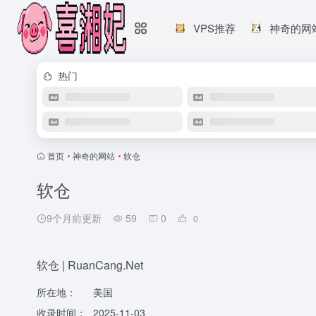
VPS推荐
神奇的网
热门
首页
•
神奇的网站
•
软仓
软仓
9个月前更新
59
0
0
软仓 | RuanCang.Net
所在地：
美国
收录时间：
2025-11-03