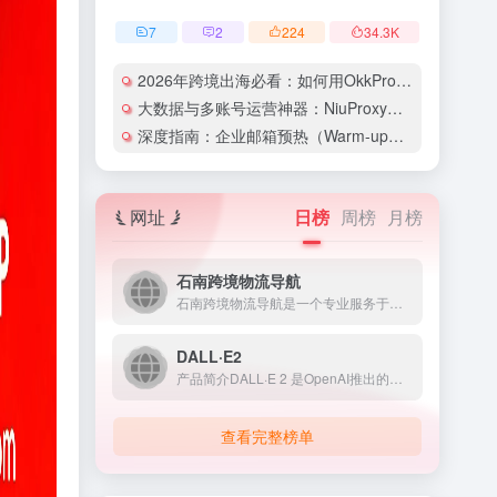
7
2
224
34.3
K
2026年跨境出海必看：如何用OkkProxy彻底解决网络延迟与IP被封难题？
大数据与多账号运营神器：NiuProxy助力跨境工作室业务高效爆单！
深度指南：企业邮箱预热（Warm-up）的详细技巧与实操策略（含配图）
网址
日榜
周榜
月榜
石南跨境物流导航
石南跨境物流导航是一个专业服务于跨境电商领域的在线工具平台...
DALL·E2
产品简介DALL·E 2 是OpenAI推出的人工智能图像生...
查看完整榜单