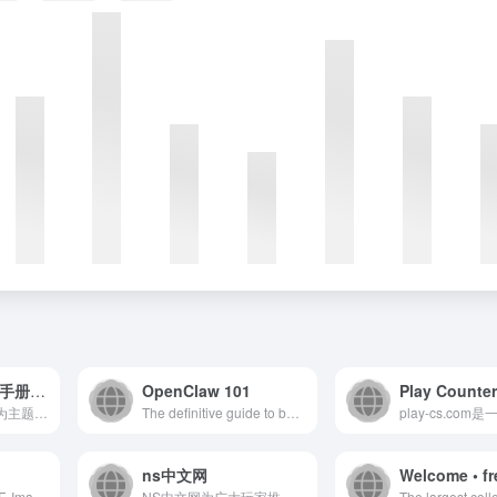
iFixit：免费修理手册 – 维修大全
OpenClaw 101
iFixit 是一个以维修为主题的全球性互助社区。从一个一个的设备开始，让我们来一步一个脚印一点一点的修复这个世界。你可以在问题解答论坛和专家一起互动——还可以创建并与全世界分享由你编篡的维修手册。你可以在这里买到所有关于你的 DIY 维修计划的配件及工具，帮助修复好你的苹果或安卓设备。
The definitive guide to building your AI assistant with OpenClaw. Tutorials, skills, and community resources for your personal AI agent.
ns中文网
Free AI Writing, PDF, Image, and other Online Tools - TinyWow
NS中文网为广大玩家推荐大型、热门、好玩的switch游戏资源，收录单机3A独立大作、独立精品小众游戏及DLC扩展内容，游戏MOD教学。所有资源均通过合规性验证，提供云存档继承教程 。