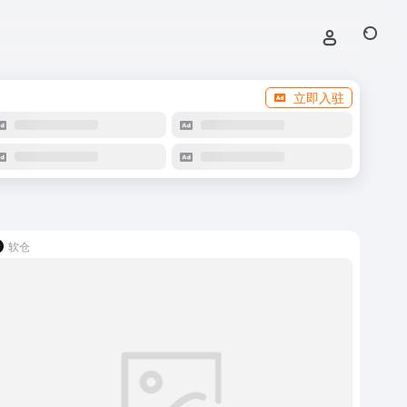
立即入驻
软仓