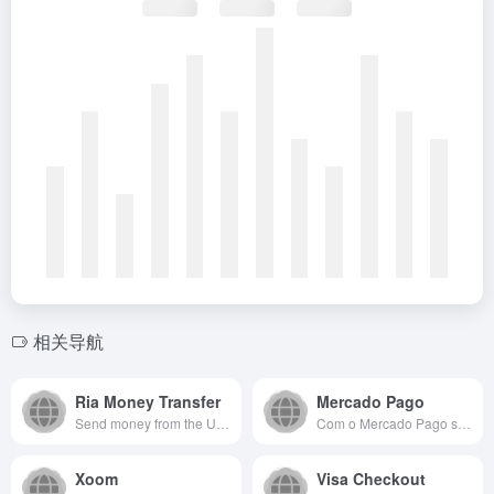
相关导航
Ria Money Transfer
Mercado Pago
Send money from the US using your bank, debit or credit card with Ria Money Transfer. Safely and quickly send money to Mexico, India, the Philippines, Colombia, Dominican Republic, El Salvador, or any of the 190 other countries in our network, with over 500,000 partner locations. With receiving options including cash pickup, bank deposit, mobile wallets, and home delivery, we make receiving money simple.
Com o Mercado Pago seu dinheiro rende mais. Pague, receba pagamentos e tenha linha de crédito em um só lugar. Baixe o app e abra sua conta grátis.
Xoom
Visa Checkout