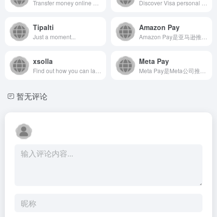
Transfer money online securely and easily with Xoom and save on money transfer fees. Wire money to a bank account in minutes or pick up cash at thousands of locations.
Discover Visa personal payment solutions, secure transactions, travel support, cards and rewards designed to bring more value to your everyday experiences.
Tipalti
Amazon Pay
Just a moment...
Amazon Pay是亚马逊推出的线上支付服务，允许用户使用...
xsolla
Meta Pay
Find out how you can launch, monetize and scale your video games worldwide, with no upfront costs, using Xsolla's comprehensive suite of tools and services.
Meta Pay是Meta公司推出的数字支付工具，旨在为用户...
暂无评论