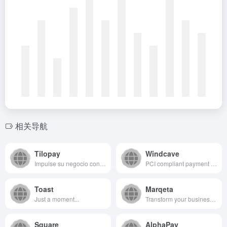
相关导航
Tilopay
Windcave
Impulse su negocio con Tilopay, la plataforma de pagos digitales que simplifica y asegura sus transacciones. Desarrolle un ecosistema adaptado a su negocio.
PCI compliant payment gateway for merchants worldwide accepting credit &amp; debit cards in Retail, Online, Call centre, OPT/UPT &amp; Vending environments.
Toast
Marqeta
Just a moment...
Transform your business with Marqeta&#x27;s modern card issuing platform. Our open API platform allows businesses to instantly issue cards and process payments.
Square
AlphaPay