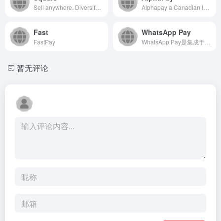
Sell anywhere. Diversify revenue streams. Streamline operations. Manage your staff. Get paid faster. Sign up for Square today.
Alphapay a Canadian leading payment gateway for global payment methods liike WeChat Pay, Alipay, and UnionPay and more.
Fast
WhatsApp Pay
FastPay
WhatsApp Pay是集成于WhatsApp应用内的点对...
暂无评论