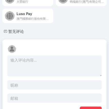
大豐銀行
螞蟻銀行(澳門)有限公司已正式開業，將基於先進的互聯網技術，逐步在澳門向中小微企業、創業者、個人消費者提供高效、便捷、安全的多元化互聯網金融服務。同時亦會在澳門特別行政區政府、澳門金融管理局的指導下，發揮自身及集團優勢不斷推出創新型金融產品，促進特色金融在澳門的進一步快速發展。
Luso Pay
澳門國際銀行股份有限公司於1974年在澳門注册成立，總行設於澳門蘇亞利斯博士大馬路47號。本行始終踐行“扎根澳門、服務澳門”的經營發展理念，持續爲澳門金融業穩健發展、經濟多元化建設、社會繁榮穩定貢獻力量。
暂无评论