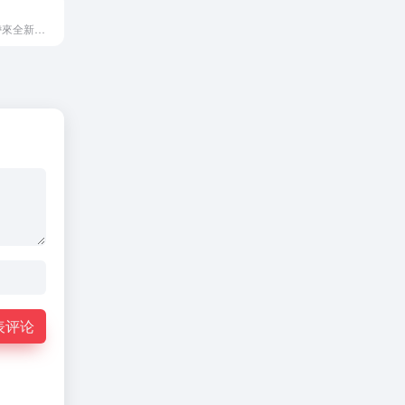
AlipayHK 為你帶來全新的流動支付體驗，用戶可於超過100,000間合作商戶盡情消費。由本地到跨境消費、由線上到線下消費、轉賬、賬單繳費同搭車都用到！生活+消費，一指搞掂！
表评论