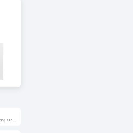
PayMe, Hong Kong’s social payment app, will change the way you and your friends send money.