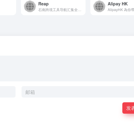
Reap
Alipay HK
石南跨境工具导航汇集全球主流跨境电商平台（Amazon、eBay、Shopee、Lazada、SHEIN等）、社媒推广工具（TikTok、Facebook、Google等）、选品挖词软件、ERP系统、AI办公、建站服务、收款支付、税务合规、快递物流、营销推广、翻译视频工具、VAT注册、知识产权、电商培训、展会活动等核心工具与服务，是跨境卖家的一站式资源导航平台。
发