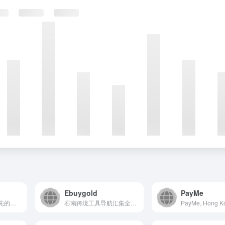
Ebuygold
PayMe
Tap & Go 是香港领先的移动支付服务平台，致力于为用户...
石南跨境工具导航汇集全球主流跨境电商平台（Amazon、eBay、Shopee、Lazada、SHEIN等）、社媒推广工具（TikTok、Facebook、Google等）、选品挖词软件、ERP系统、AI办公、建站服务、收款支付、税务合规、快递物流、营销推广、翻译视频工具、VAT注册、知识产权、电商培训、展会活动等核心工具与服务，是跨境卖家的一站式资源导航平台。