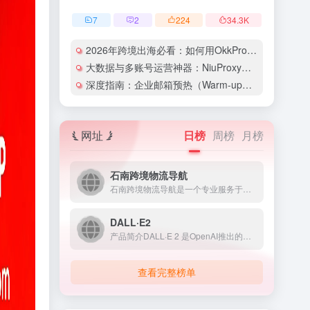
7
2
224
34.3
K
2026年跨境出海必看：如何用OkkProxy彻底解决网络延迟与IP被封难题？
大数据与多账号运营神器：NiuProxy助力跨境工作室业务高效爆单！
深度指南：企业邮箱预热（Warm-up）的详细技巧与实操策略（含配图）
网址
日榜
周榜
月榜
石南跨境物流导航
石南跨境物流导航是一个专业服务于跨境电商领域的在线工具平台...
DALL·E2
产品简介DALL·E 2 是OpenAI推出的人工智能图像生...
查看完整榜单