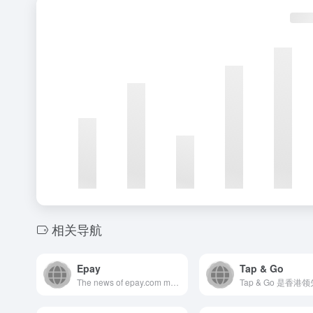
相关导航
Epay
Tap & Go
The news of epay.com mainly introduces the dynamics situation of the global financial market, the basic knowledge of cross-border remittance, how the local banks and wallets work around the world.