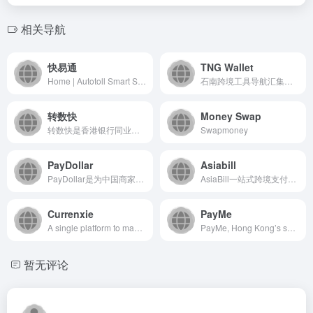
相关导航
快易通
TNG Wallet
Home | Autotoll Smart Solutions
石南跨境工具导航汇集全球主流跨境电商平台（Amazon、eBay、Shopee、Lazada、SHEIN等）、社媒推广工具（TikTok、Facebook、Google等）、选品挖词软件、ERP系统、AI办公、建站服务、收款支付、税务合规、快递物流、营销推广、翻译视频工具、VAT注册、知识产权、电商培训、展会活动等核心工具与服务，是跨境卖家的一站式资源导航平台。
转数快
Money Swap
转数快是香港银行同业结算有限公司推出的即时跨行转账支付系统...
Swapmoney
PayDollar
Asiabill
PayDollar是为中国商家提供支付处理服务的支付网关，助力商家扩大本地业务乃至征战全球市场。
AsiaBill一站式跨境支付解决方案服务商，提供跨境收款,全球支付,国际信用卡收单,海外本地支付，独立站收款。
Currenxie
PayMe
A single platform to manage global payments and FX.
PayMe, Hong Kong’s social payment app, will change the way you and your friends send money.
暂无评论