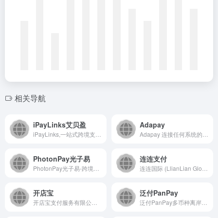
相关导航
iPayLinks艾贝盈
Adapay
iPayLinks,一站式跨境支付,跨境电商收款平台.您贴心的全球支付伙伴,为全球顶尖航旅企业,品牌电商,数字娱乐等客户提供一站式跨境收付款解决方案，便捷快速，安全合规。
Adapay 连接任何系统的支付工具，重新定义数字化支付。我们定义了基于云原生应用的支付工具，将专注服务工程师的理念贯穿产品设计的全流程，打造端到端的极致用户体验。
PhotonPay光子易
连连支付
PhotonPay光子易-跨境企业好帮手，助您实现全球商业增长
连连国际 (LlianLian Global) 是专业的全球收款支付平台。支持亚马逊Amazon、SHEIN、速卖通AliExpress、虾皮Shopee、TIKTOK Shop、美客多、Temu、Lazada、Shopify等跨境电商平台、独立站收款和外贸收款，支持使用130+币种，0汇损，为出口跨境企业提供便捷安全的收款服务。
开店宝
泛付PanPay
开店宝支付服务有限公司是一家具有全国银行卡收单及专业化维护、增值服务及应用技术系统研发于一体的专业化的第三方支付公司。点佰趣以支付业务系统平台开发、为合作金融机构开发商户，为个人、小微企业、金融机构、行业客户和投资者提供金融支付服务为主营业务.
泛付PanPay多币种离岸银行账户，支持多种货币全球收付款、实时汇兑、自主结汇，持有中国首张欧盟EMI牌照，在线申请即可开户，1个工作日极速审核