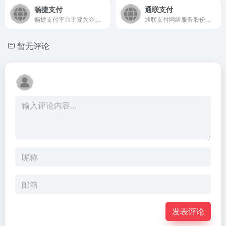
畅捷支付
通联支付
畅捷支付平台主要为企业提供多维度的产品、解决方案以及服务，包括基础支付能力的POS收单、网银支付、快捷支付、扫码支付、代收、代付、聚合多种类型的支付通道及鉴权服务
通联支付网络服务股份有限公司（简称“通联支付”）成立于2008年10月，总部位于上海，十余年来已经发展成为行业领先的基于第三方支付的金融科技服务企业。通联支付构建通商云开放平台，致力于打造基于行业场景的综合支付服务体系和基于支付的金融科技服务生态，提供全方位、定制化的专业解决方案，推动企业数字化转型，在价值互联的产业生态网络中促进多方共赢。
暂无评论
发表评论