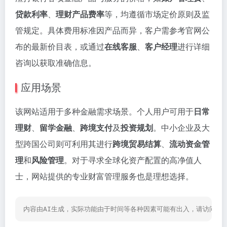
贷款利率
、
理财产品费率
等，均遵循市场定价原则及监
管规定。具体费用标准因产品而异，客户需参考官网公
布的最新价目表，或通过
在线客服
、
客户经理
进行详细
咨询以获取准确信息。
应用场景
该网站适用于多种金融需求场景。个人用户可用于
日常
理财
、
留学金融
、
跨境支付
及
投资规划
。中小企业及大
型跨国公司则可利用其进行
跨境贸易结算
、
流动资金管
理
和
风险管理
。对于寻求全球化资产配置的高净值人
士，网站提供的专业财富管理服务也是理想选择。
内容由AI生成，实际功能由于时间等各种因素可能有出入，请访问网