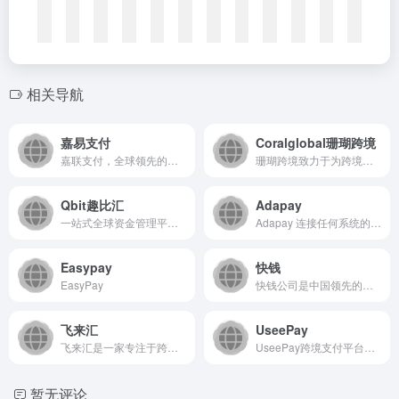
相关导航
嘉易支付
Coralglobal珊瑚跨境
嘉联支付，全球领先的独立第三方支付平台，致力于为广大用户提供多种型号的智能POS机，为中小企业、行业客户、金融机构和投资者提供POS收单、金融支付、理财管理、便民应用等综合性的金融支付服务。
珊瑚跨境致力于为跨境贸易企业提供一站式跨境综合服务解决方案，在中国香港、东南亚、北美、欧洲、非洲等设有分支机构，业务覆盖100+国家和地区。
Qbit趣比汇
Adapay
一站式全球资金管理平台——Qbit
Adapay 连接任何系统的支付工具，重新定义数字化支付。我们定义了基于云原生应用的支付工具，将专注服务工程师的理念贯穿产品设计的全流程，打造端到端的极致用户体验。
Easypay
快钱
EasyPay
快钱公司是中国领先的互联网金融平台，基于十年在电子支付领域的积累，快钱充分整合数据信息，结合各类应用场景，为消费者和企业提供丰富的支付工具、稳健的投资理财、便捷的融资信贷以及丰富的应用，使客户能够随时随地畅享便利、智慧的互联网金融服务。
飞来汇
UseePay
飞来汇是一家专注于跨境金融与税务服务的专业平台，致力于为出海...
UseePay跨境支付平台，覆盖全球收单，外贸收款，全球付款，货币汇兑，风控管理等业务。打造全球（Universal）、安全（Secure）、高效（Efficient）的电子（Electronic）支付”是UseePay的产品及服务理念。
暂无评论