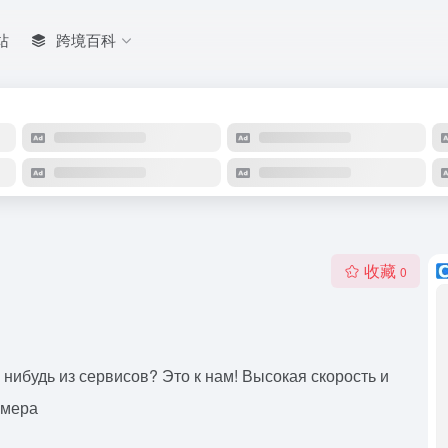
站
跨境百科
收藏
0
нибудь из сервисов? Это к нам! Высокая скорость и
омера