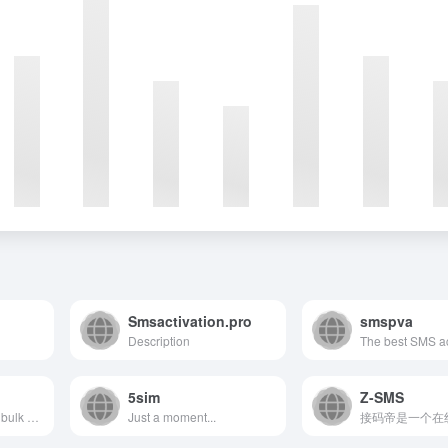
Smsactivation.pro
smspva
Description
5sim
Z-SMS
1s2u.com provides bulk SMS messaging platform online, single and bulk SMS messaging, DLR report| Free SMS Http,Smpp,Smtp Api Get free Bulk SMS today.
Just a moment...