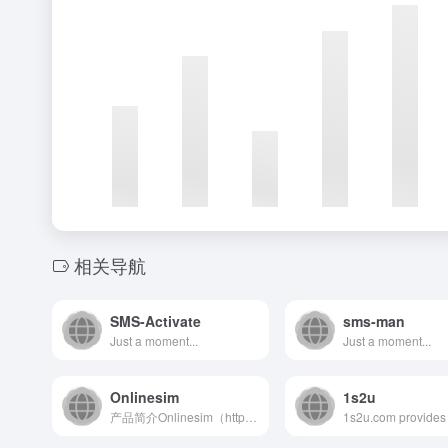
相关导航
SMS-Activate
sms-man
Just a moment...
Just a moment...
Onlinesim
1s2u
产品简介Onlinesim（https://onlinesi...