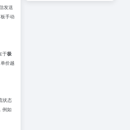
信发送
面板手动
在于
极
，单价越
流状态
，例如