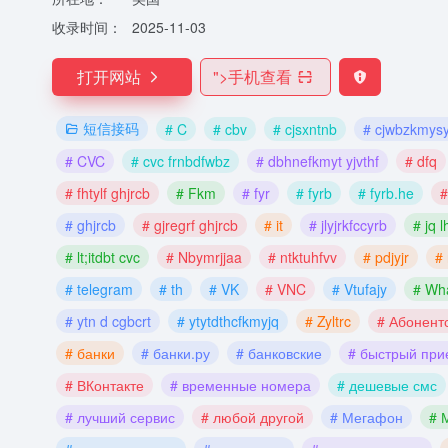
收录时间：
2025-11-03
打开网站
">
手机查看
短信接码
# C
# cbv
# cjsxntnb
# cjwbzkmysy
# CVC
# cvc frnbdfwbz
# dbhnefkmyt yjvthf
# dfq
# fhtylf ghjrcb
# Fkm
# fyr
# fyrb
# fyrb.he
#
# ghjrcb
# gjregrf ghjrcb
# it
# jlyjrkfccyrb
# jq l
# lt;itdbt cvc
# Nbymrjjaa
# ntktuhfvv
# pdjyjr
#
# telegram
# th
# VK
# VNC
# Vtufajy
# Wh
# ytn d cgbcrt
# ytytdthcfkmyjq
# Zyltrc
# Абонент
# банки
# банки.ру
# банковские
# быстрый при
# ВКонтакте
# временные номера
# дешевые смс
# лучший сервис
# любой другой
# Мегафон
# 