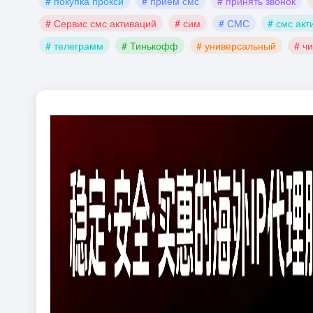
# покупка прокси
# прием смс
# принять звонок
# Сервис смс активаций
# сим
# СМС
# смс акт
# телеграмм
# Тинькофф
# универсальный
# ч