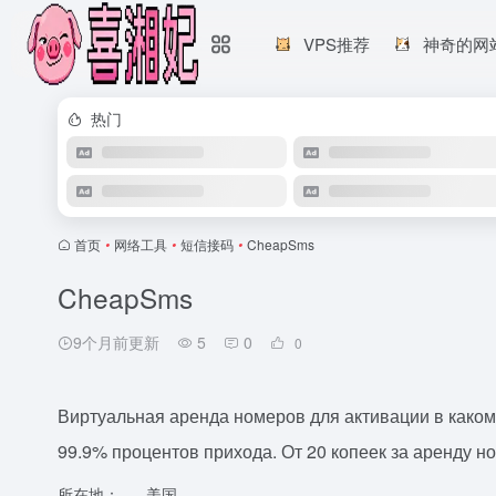
VPS推荐
神奇的网
热门
首页
•
网络工具
•
短信接码
•
CheapSms
CheapSms
9个月前更新
5
0
0
Виртуальная аренда номеров для активации в каком 
99.9% процентов прихода. От 20 копеек за аренду н
所在地：
美国