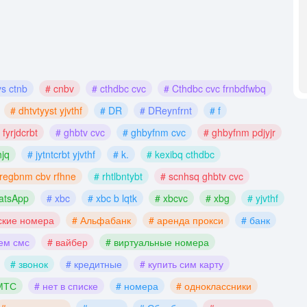
s ctnb
# cnbv
# cthdbc cvc
# Cthdbc cvc frnbdfwbq
# dhtvtyyst yjvthf
# DR
# DReynfrnt
# f
 fyrjdcrbt
# ghbtv cvc
# ghbyfnm cvc
# ghbyfnm pdjyjr
hjq
# jytntcrbt yjvthf
# k.
# kexibq cthdbc
 regbnm cbv rfhne
# rhtlbntybt
# scnhsq ghbtv cvc
atsApp
# xbc
# xbc b lqtk
# xbcvc
# xbg
# yjvthf
ские номера
# Альфабанк
# аренда прокси
# банк
ем смс
# вайбер
# виртуальные номера
# звонок
# кредитные
# купить сим карту
МТС
# нет в списке
# номера
# одноклассники