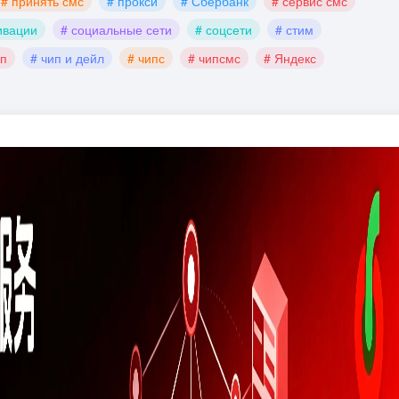
# принять смс
# прокси
# Сбербанк
# сервис смс
ивации
# социальные сети
# соцсети
# стим
ип
# чип и дейл
# чипс
# чипсмс
# Яндекс