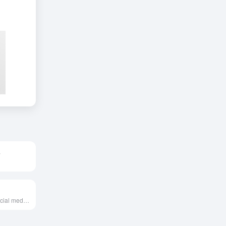
s
.
Manage your social media at scale. Grow your audience, attract new customers, and reach your social media goals with an all-in-one platform.