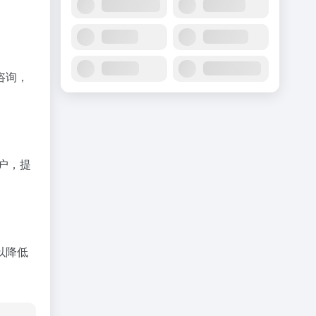
咨询，
。
户，提
以降低