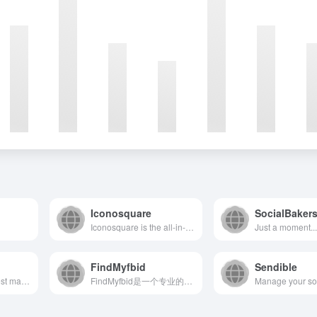
Iconosquare
SocialBaker
Iconosquare is the all-in-one platform for social media managers. Enhance your workflow with analytics, scheduling, and listening tools. Start your free trial!
Just a moment..
FindMyfbid
Sendible
Create your Pinterest marketing faster with Tailwind&#x27;s powerful Pin scheduling, content creation, and bulk editing tools. Get started with our free forever plan.
FindMyfbid是一个专业的在线工具，旨在帮助用户通过F...