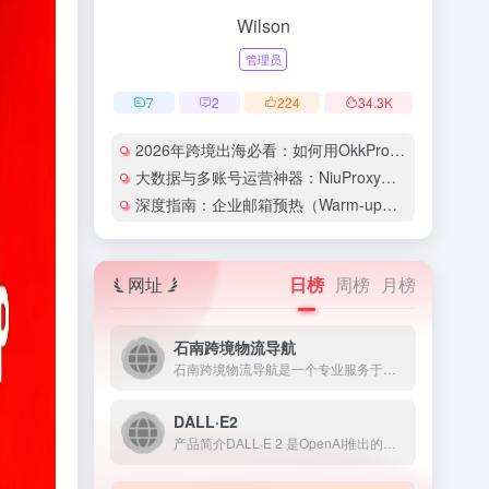
Wilson
管理员
7
2
224
34.3
K
2026年跨境出海必看：如何用OkkProxy彻底解决网络延迟与IP被封难题？
大数据与多账号运营神器：NiuProxy助力跨境工作室业务高效爆单！
深度指南：企业邮箱预热（Warm-up）的详细技巧与实操策略（含配图）
网址
日榜
周榜
月榜
石南跨境物流导航
石南跨境物流导航是一个专业服务于跨境电商领域的在线工具平台...
DALL·E2
产品简介DALL·E 2 是OpenAI推出的人工智能图像生...