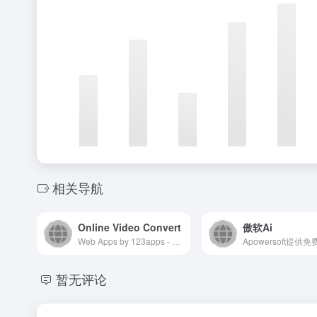
相关导航
Online Video Convert
傲软Ai
Web Apps by 123apps - Edit, Convert, Create
暂无评论