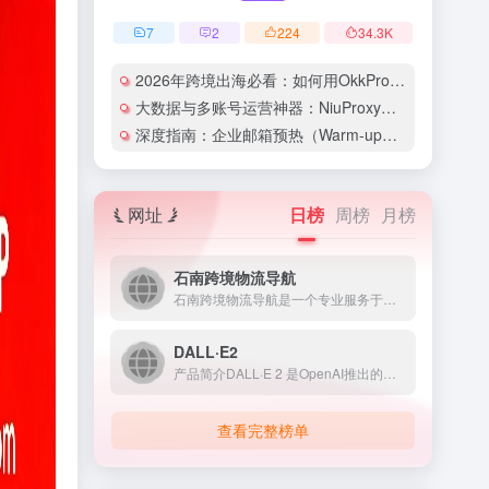
7
2
224
34.3
K
2026年跨境出海必看：如何用OkkProxy彻底解决网络延迟与IP被封难题？
大数据与多账号运营神器：NiuProxy助力跨境工作室业务高效爆单！
深度指南：企业邮箱预热（Warm-up）的详细技巧与实操策略（含配图）
网址
日榜
周榜
月榜
石南跨境物流导航
石南跨境物流导航是一个专业服务于跨境电商领域的在线工具平台...
DALL·E2
产品简介DALL·E 2 是OpenAI推出的人工智能图像生...
查看完整榜单