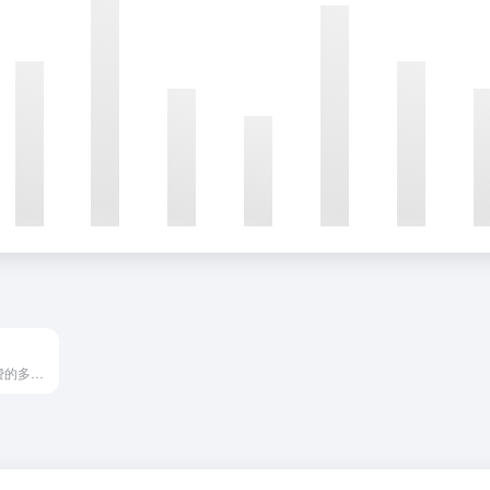
Apowersoft提供免费的多媒体及商务办公的在线解决方案，帮助广大用户进行音视频的录制，转换，编辑以及多媒体文件在电脑，网络和移动设备之间的传输。