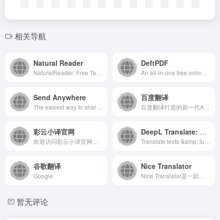
相关导航
Natural Reader
DeftPDF
NaturalReader: Free Text to Speech for Online, Mobile App, Commercial license and Education with AI voices.
An all-in-one free online PDF editor that does not require subscriptions or installations! DeftPDF is a free online tool that makes editing and converting easy in just a few clicks!
Send Anywhere
百度翻译
The easiest way to share files across all of your devices. Send files of any size and type, as many times as you want, all for free!
百度翻译打造的新一代AI大模型翻译平台，为用户提供翻译和阅读外文场景的一站式智能解决方案，支持中文、英文、日语、韩语、德语、法语等203种语言，包括文档翻译、AI翻译、英文润色、双语审校、语法分析等多种能力，是智能时代的翻译新质生产力。
彩云小译官网
DeepL Translate: The world's most accurate translator
欢迎访问彩云小译官网！我们提供高效准确的在线翻译工具，包括文字翻译、文档翻译、网页翻译、术语库、浏览器插件和双语对照服务。借助先进的人工智能技术，彩云小译能够满足您的多语言沟通需求。
Translate texts &amp; full document files instantly. Accurate translations for individuals and Teams. Millions translate with DeepL every day.
谷歌翻译
Nice Translator
Google
Nice Translator是一款功能强大的在线翻译工具...
暂无评论