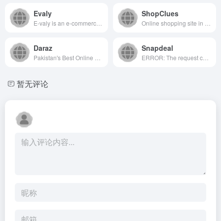
Evaly
ShopClues
E-valy is an e-commerce site which will be capable of providing every kind of goods and products from every sector to every consumer located in Bangladesh.
Online shopping site in India - Shop Online for men, women and kids fashion, home décor and furnishings, kitchen apppliances, health and sports products at best prices from ShopClues. Easy Return &amp; Replacement Policy!
Daraz
Snapdeal
Pakistan's Best Online Shopping Store with 15+ Million Products at Resounding Discounts in Karachi, Lahore, Islamabad All Across Pakistan with Cash on Delivery (COD). Pick Your Favorite Mobiles, Appliances, Apparels, &amp; Fashion Accessories on Amazing Deals Exclusively Available at Daraz.pk.
ERROR: The request could not be satisfied
暂无评论