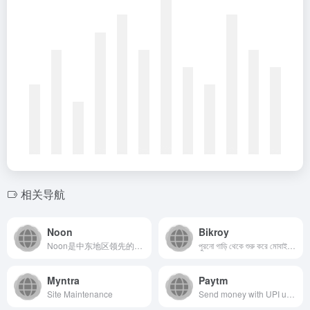
相关导航
Noon
Bikroy
Noon是中东地区领先的电子商务平台，为阿联酋等地的消费者提...
পুরনো গাড়ি থেকে শুরু করে মোবাইল ফোন, এমনকি নতুন বাসা পর্যন্ত সবকিছু কিনুন এবং বিক্রি করুন। ক্রেতাদের কাছে পৌঁছাতে ফ্রি বিজ্ঞাপন দিন, আশেপাশে সেরা ডিল খুঁজুন, বা সারা বাংলাদেশে অনুসন্ধান করুন।
Myntra
Paytm
Site Maintenance
Send money with UPI using any bank account. Recharge mobile and pay bills.