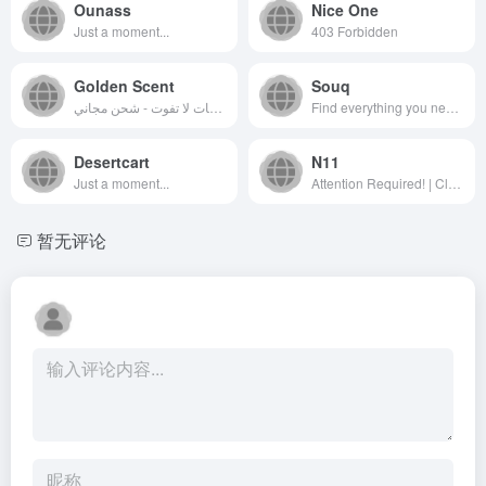
Ounass
Nice One
Just a moment...
403 Forbidden
Golden Scent
Souq
خصم حتى 70% على أروع العطور من أفضل وأشهر الماركات العالمية. 100% أصلي - عروض وخصومات لا تفوت - شحن مجاني
Find everything you need on Amazon. Low Prices, Fast Shipping &amp; Easy Returns on millions of items in Dubai, Abu Dhabi, UAE. Try Prime for FREE and enjoy unlimited fast and FREE delivery. Shop now and explore the largest selection of everyday essentials, groceries, fashion, beauty, electronics and more.
Desertcart
N11
Just a moment...
Attention Required! | Cloudflare
暂无评论