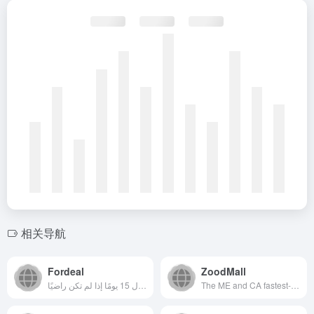
相关导航
Fordeal
ZoodMall
أكثر متجر للمنتجات الخارجية تكلفة-فعالية في السعودية، الدفع عند الاستلام وإمكانية الإرجاع المجاني خلال 15 يومًا إذا لم تكن راضيًا!
The ME and CA fastest-growing mobile shopping app by ZOOD