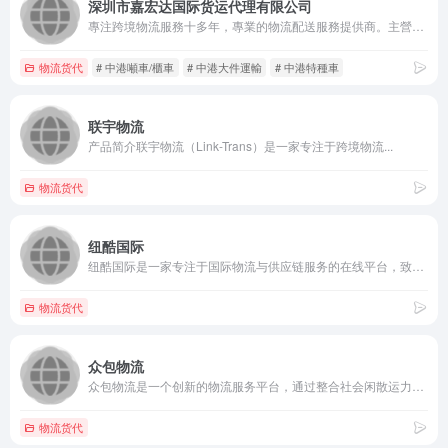
深圳市嘉宏达国际货运代理有限公司
專注跨境物流服務十多年，專業的物流配送服務提供商。主營香港、澳門大件貨物及工程設備運輸，擅長處理各類超尺寸、重貨及工程物資。服務範圍包括：中港噸車、中港櫃車、特種車、冷藏車、散貨拼車、本港運輸及倉儲。同時兼顧海運、空運等一般貨物運輸，提供珠三角至鹽田/蛇口拖車、代理報關報檢等配套服務。為客戶打造方便快捷、價格合理的一站式物流解決方案。
物流货代
# 中港噸車/櫃車
# 中港大件運輸
# 中港特種車
联宇物流
产品简介联宇物流（Link-Trans）是一家专注于跨境物流...
物流货代
纽酷国际
纽酷国际是一家专注于国际物流与供应链服务的在线平台，致力于为...
物流货代
众包物流
众包物流是一个创新的物流服务平台，通过整合社会闲散运力，为企...
物流货代