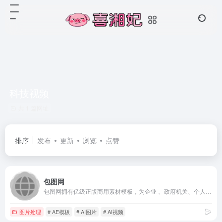
科技视频
共 1 篇网址
排序
发布
更新
浏览
点赞
包图网
包图网拥有亿级正版商用素材模板，为企业 、政府机关、个人用户提供原创可商用的精品版权，涵盖4K/8K高清视频、AE模板、MG动画、配乐音效、AI素材、AI视频、AI音乐、PPT模板、海报模板、UI设计素材、PNG元素、电商淘宝、摄影图、插画动图、装饰装修、3D素材等，满足企业宣传、政府党建宣传及个人用户的创意剪辑、智能抠图、在线设计、AI绘画等各种使用场景，会员可享免费下载，立即访问包图网，获取高质素材！
图片处理
# AE模板
# AI图片
# AI视频