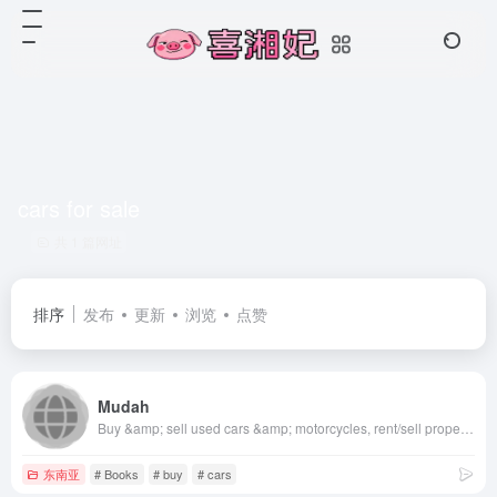
cars for sale
共 1 篇网址
排序
发布
更新
浏览
点赞
Mudah
Buy &amp; sell used cars &amp; motorcycles, rent/sell property, find mobile phones for sale, or look for jobs online. Sell faster for FREE. Find the best deals now.
东南亚
# Books
# buy
# cars