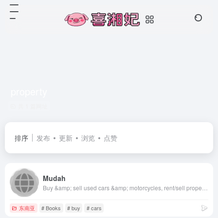
property
共 1 篇网址
排序
发布
更新
浏览
点赞
Mudah
Buy &amp; sell used cars &amp; motorcycles, rent/sell property, find mobile phones for sale, or look for jobs online. Sell faster for FREE. Find the best deals now.
东南亚
# Books
# buy
# cars