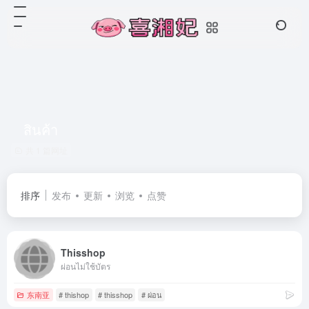
สินค้า
共 1 篇网址
排序
发布
更新
浏览
点赞
Thisshop
ผ่อนไม่ใช้บัตร
东南亚
# thishop
# thisshop
# ผ่อน