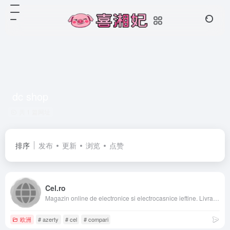
dc shop
共 1 篇网址
排序
发布
更新
浏览
点赞
Cel.ro
Magazin online de electronice si electrocasnice ieftine. Livrare in toata tara. Marketplace.
欧洲
# azerty
# cel
# compari