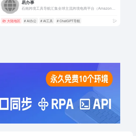
易办事
石南跨境工具导航汇集全球主流跨境电商平台（Amazon、eBay、Shopee、Lazada、SHEIN等）、社媒推广工具（TikTok、Facebook、Google等）、选品挖词软件、ERP系统、AI办公、建站服务、收款支付、税务合规、快递物流、营销推广、翻译视频工具、VAT注册、知识产权、电商培训、展会活动等核心工具与服务，是跨境卖家的一站式资源导航平台。
大陆地区
# AI办公
# AI工具
# ChatGPT导航