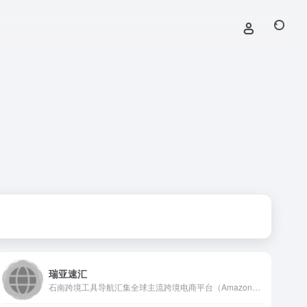
瑞亚速汇
石南跨境工具导航汇集全球主流跨境电商平台（Amazon、eBay、Shopee、Lazada、SHEIN等）、社媒推广工具（TikTok、Facebook、Google等）、选品挖词软件、ERP系统、AI办公、建站服务、收款支付、税务合规、快递物流、营销推广、翻译视频工具、VAT注册、知识产权、电商培训、展会活动等核心工具与服务，是跨境卖家的一站式资源导航平台。