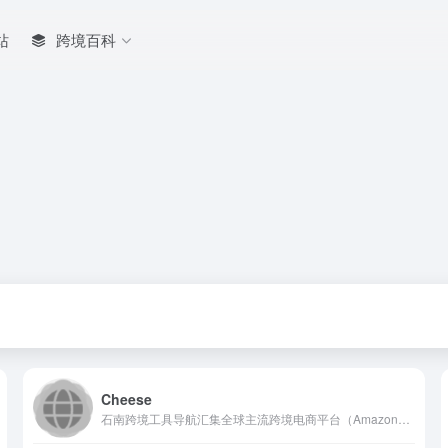
站
跨境百科
Cheese
石南跨境工具导航汇集全球主流跨境电商平台（Amazon、eBay、Shopee、Lazada、SHEIN等）、社媒推广工具（TikTok、Facebook、Google等）、选品挖词软件、ERP系统、AI办公、建站服务、收款支付、税务合规、快递物流、营销推广、翻译视频工具、VAT注册、知识产权、电商培训、展会活动等核心工具与服务，是跨境卖家的一站式资源导航平台。