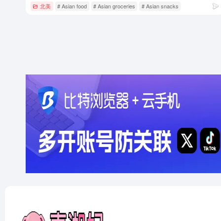
北美
# Asian food
# Asian groceries
# Asian snacks