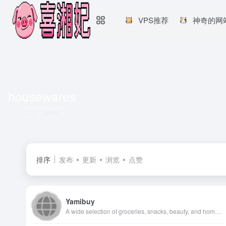
VPS推荐
神奇的网
housewares
共 1 篇网址
排序
发布
更新
浏览
点赞
Yamibuy
A wide selection of groceries, snacks, beauty, and home goods from China, Korea, Japan, Taiwan, HK, Macau, and other Asian regions. Free shipping with orders $49+.