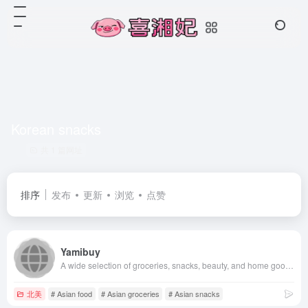
Korean snacks
共 1 篇网址
排序
发布
更新
浏览
点赞
Yamibuy
A wide selection of groceries, snacks, beauty, and home goods from China, Korea, Japan, Taiwan, HK, Macau, and other Asian regions. Free shipping with orders $49+.
北美
# Asian food
# Asian groceries
# Asian snacks