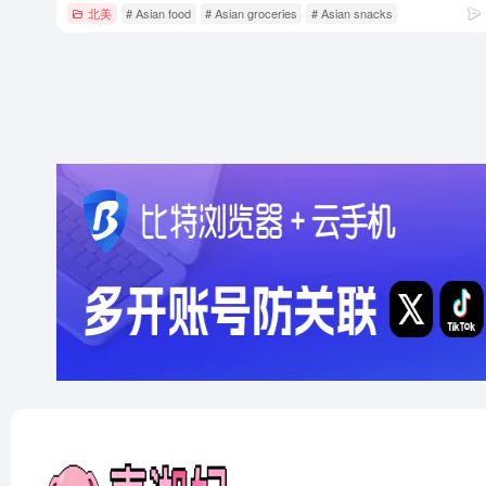
北美
# Asian food
# Asian groceries
# Asian snacks