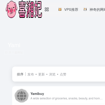
VPS推荐
神奇的网
Yami
共 1 篇网址
排序
发布
更新
浏览
点赞
Yamibuy
A wide selection of groceries, snacks, beauty, and home goods from China, Korea, Japan, Taiwan, HK, Macau, and other Asian regions. Free shipping with orders $49+.