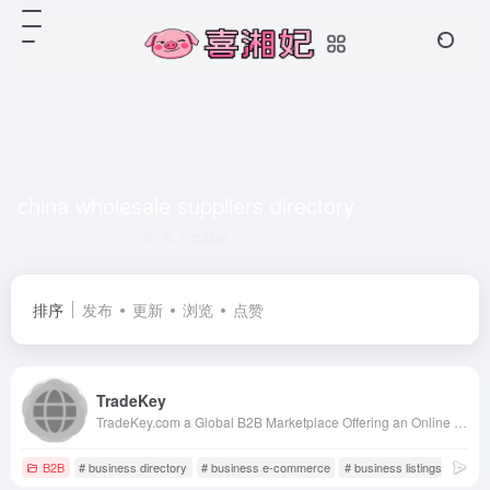
china wholesale suppliers directory
共 1 篇网址
排序
发布
更新
浏览
点赞
TradeKey
TradeKey.com a Global B2B Marketplace Offering an Online Trade Portal with Over 9,373,749 Members, Making Business Growth Easier for Manufacturers and Suppliers.
B2B
# business directory
# business e-commerce
# business listings