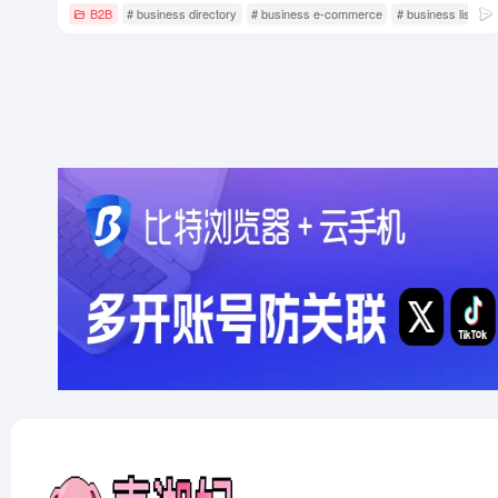
B2B
# business directory
# business e-commerce
# business listings