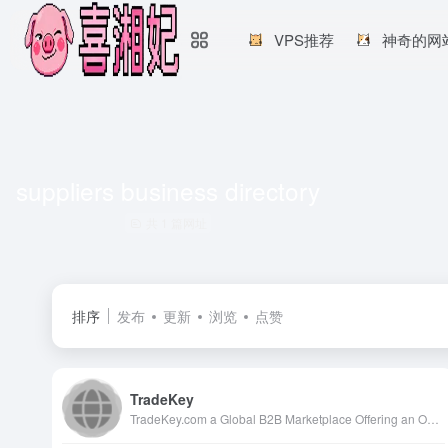
VPS推荐
神奇的网
suppliers business directory
共 1 篇网址
排序
发布
更新
浏览
点赞
TradeKey
TradeKey.com a Global B2B Marketplace Offering an Online Trade Portal with Over 9,373,749 Members, Making Business Growth Easier for Manufacturers and Suppliers.