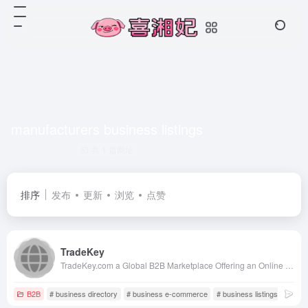
manufacturers business listings
共 1 篇网址
排序
发布
更新
浏览
点赞
TradeKey
TradeKey.com a Global B2B Marketplace Offering an Online Trade Portal with Over 9,373,749 Members, Making Business Growth Easier for Manufacturers and Suppliers.
B2B
# business directory
# business e-commerce
# business listings