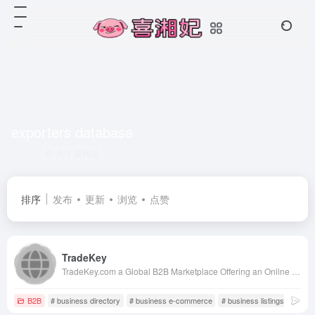
exporters database
共 1 篇网址
排序
发布
更新
浏览
点赞
TradeKey
TradeKey.com a Global B2B Marketplace Offering an Online Trade Portal with Over 9,373,749 Members, Making Business Growth Easier for Manufacturers and Suppliers.
B2B
# business directory
# business e-commerce
# business listings