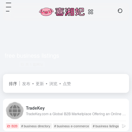
free business listings
共 1 篇网址
排序
发布
更新
浏览
点赞
TradeKey
TradeKey.com a Global B2B Marketplace Offering an Online Trade Portal with Over 9,373,749 Members, Making Business Growth Easier for Manufacturers and Suppliers.
B2B
# business directory
# business e-commerce
# business listings