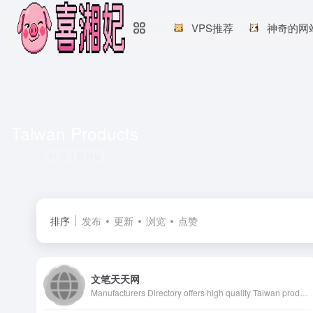
VPS推荐
神奇的网
Taiwan Products
共 1 篇网址
排序
发布
更新
浏览
点赞
文笔天天网
Manufacturers Directory offers high quality Taiwan products and trade leads from Taiwan Manufacturers and Suppliers, China Exporters and Importers for global buyers on ttnet.net.