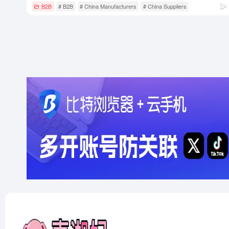
B2B
# B2B
# China Manufacturers
# China Suppliers