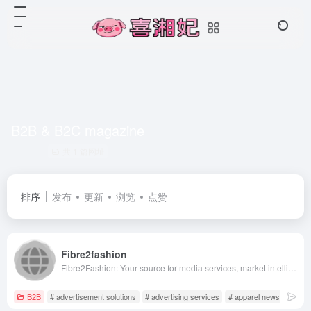
B2B & B2C magazine
共 1 篇网址
排序
发布
更新
浏览
点赞
Fibre2fashion
Fibre2Fashion: Your source for media services, market intelligence, industry news, articles, and B2B solutions tailored for the textile, apparel, and fashion industries.
B2B
# advertisement solutions
# advertising services
# apparel news