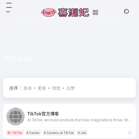
TikTok job
共 1 篇网址
排序
发布
更新
浏览
点赞
TikTok官方博客
At TikTok, we build products that help imaginations thrive. We&#x27;re part of an innovative global organization that makes it easy and fun for people to create, connect, and express themselves.
TikTok
# Career
# Careers at TikTok
# Job