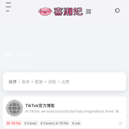
join TikTok
共 1 篇网址
排序
发布
更新
浏览
点赞
TikTok官方博客
At TikTok, we build products that help imaginations thrive. We&#x27;re part of an innovative global organization that makes it easy and fun for people to create, connect, and express themselves.
TikTok
# Career
# Careers at TikTok
# Job