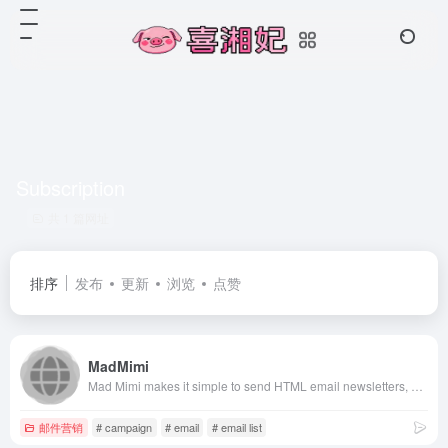
Subscription
共 1 篇网址
排序
发布
更新
浏览
点赞
MadMimi
Mad Mimi makes it simple to send HTML email newsletters, grow your subscribers and manage your email list. Sign up today!
邮件营销
# campaign
# email
# email list